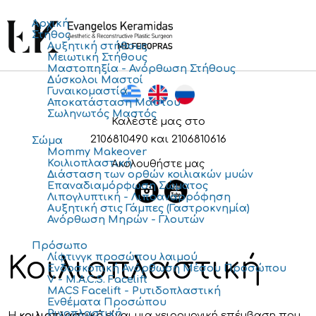
Αρχική
Στήθος
Αυξητική στήθους
Μειωτική Στήθους
Μαστοπηξία - Ανόρθωση Στήθους
Δύσκολοι Μαστοί
Γυναικομαστία
Αποκατάσταση Μαστού
Σωληνωτός Μαστός
Καλέστε μας στο
2106810490
και
2106810616
Σώμα
Mommy Makeover
Κοιλιοπλαστική
Ακολουθήστε μας
Διάσταση των ορθών κοιλιακών μυών
Επαναδιαμόρφωση Σώματος
Λιπογλυπτική - Λιποαναρρόφηση
Αυξητική στις Γάμπες (Γαστροκνημία)
Ανόρθωση Μηρών - Γλουτών
Πρόσωπο
Λίφτινγκ προσώπου λαιμού
Κοιλιοπλαστική
Ενδοσκοπική Ανόρθωση Μέσου Προσώπου
V - M.A.C.S. Facelift
MACS Facelift - Ρυτιδοπλαστική
Ενθέματα Προσώπου
Ρινοπλαστική
Η
κοιλιοπλαστική
είναι μια χειρουργική επέμβαση που