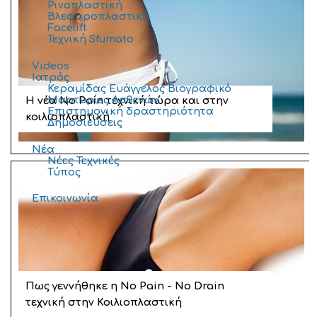
Ρινοπλαστική
Βλεφαροπλαστική
Facelift
Τεχνική Sfumato
Videos
Ιατρός
Κεραμίδας Ευάγγελος Βιογραφικό
Μαρτυρίες Ασθενών
Η νέα No Pain τεχνική τώρα και στην
Επιστημονική δραστηριότητα
κοιλιοπλαστική
Δημοσιεύσεις
Νέα
Νέες Τεχνικές
Τύπος
Επικοινωνία
Πως γεννήθηκε η No Pain - Νo Drain
τεχνική στην Κοιλιοπλαστική