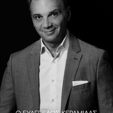
Μορφή εικόνας JPG ή PNG & μέγιστο μέγεθος 5MB