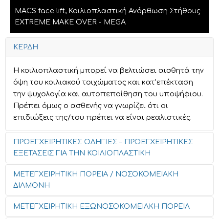
MACS face lift, Κοιλιοπλαστική Ανόρθωση Στήθους
EXTREME MAKE OVER - MEGA
ΚΕΡΔΗ
Η κοιλιοπλαστική μπορεί να βελτιώσει αισθητά την
όψη του κοιλιακού τοιχώματος και κατ'επέκταση
την ψυχολογία και αυτοπεποίθηση του υποψήφιου.
Πρέπει όμως ο ασθενής να γνωρίζει ότι οι
επιδιώξεις της/του πρέπει να είναι ρεαλιστικές.
ΠΡΟΕΓΧΕΙΡΗΤΙΚΕΣ ΟΔΗΓΙΕΣ – ΠΡΟΕΓΧΕΙΡΗΤΙΚΕΣ
ΕΞΕΤΑΣΕΙΣ ΓΙΑ ΤΗΝ ΚΟΙΛΙΟΠΛΑΣΤΙΚΗ
ΜΕΤΕΓΧΕΙΡΗΤΙΚΗ ΠΟΡΕΙΑ / ΝΟΣΟΚΟΜΕΙΑΚΗ
Κατά την αρχική συνάντηση με τον πλαστικό
ΔΙΑΜΟΝΗ
χειρούργο θα γίνει κλινική εξέταση και ενδελεχής
συζήτηση που αφορά τα πάντα γύρω από την
ΜΕΤΕΓΧΕΙΡΗΤΙΚΗ ΕΞΩΝΟΣΟΚΟΜΕΙΑΚΗ ΠΟΡΕΙΑ
Μετά το χειρουργείο θα μεταφερθείτε στο δωμάτιο
εγχείρηση (ενδείξεις, αντενδείξεις, ρίσκα, κέρδη,