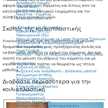
Ανόρθωση Λαιμού
αφορά την αφαίρεση δέρματος και λίπους απο τα
Τέλεια Χείλη
Ωτοπλαστική
κατώτερα 2/3 του κοιλιακού τοιχώματος και την
NeckTite - FaceTite
σύσφιξη των κοιλιακών μυών.
Βλεφαροπλαστική
Μη Επεμβατικές Θεραπείες
Σκοπός της κοιλιοπλαστικής
Κρυολιπόλυση 3D
Υαλουρονικό Οξύ
Μόνιμη αποτρίχωση με Laser Soprano Titanium
Η κοιλιοπλαστική, έχει την δυνατότητα να μειώσει
"Διαμαντένια" Μικροδερμοαπόξεση
δραματικά το μέγεθος μιας προεξέχουσας κοιλιάς και
Φωτοανάπλαση
Υγρό Facelift
να βελτιώσει αισθητά το σχήμα του σώματος. Δεν έχει
Sfumato - Τεχνική Αναζωογόννησης Προσώπου
σκοπό την μείωση του βάρους του σώματος και με
Photo Gallery
κανένα τρόπο δεν πρέπει να θεωρείται ως τέτοια
Αυξητική στήθους
μέθοδος.
Αυξητική και ανόρθωση - Δύσκολοι μαστοί
Ασύμμετρο στήθος
Σωληνωτός Μαστός
Διαβάστε περισσότερα για την
Μειωτική Μαστών
Επανόρθωση Μαστού
κοιλιοπλαστική
Εισολκή Θηλής
Γυναικομαστία
Κοιλιοπλαστική
Mommy MakeOver
Λιπογλυπτική - Λιποαναρρόφηση